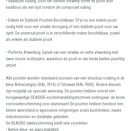
• Naadloze Vulling: Door het slimme ontwerp vormt de poort zich
naadloos als een lijst rondom de composiet vulling.
• Enkele en Dubbele Poorten Beschikbaar: Of je nu een enkele poort
nodig hebt voor een smalle doorgang of een dubbele poort voor uw
oprit. De universal poort is in verschillende maten beschikbaar, zowel
als enkele als dubbele poort.
• Perfecte Afwerking: Geniet van een strakke en nette afwerking met
twee mooie zichtzijdes, waardoor de poort er van beide kanten prachtig
uitziet.
Alle poorten worden standaard voorzien van een structuur coating in de
kleur Antracietgrijs (RAL 7016) of Gitzwart (RAL 9005). Andere kleuren
zijn mogelijk op speciale aanvraag. De poorten hebben vooraf een
hoogwaardige SEASIDE-voorbehandelingstechniek ondergaan: de beste
corrosiebescherming voor aluminium! De poorten hebben hierdoor een
betere weerstand in agressieve omgevingen zoals kuststreken, zware
industriezones en stedelijke gebieden.
De SEASIDE-lakbescherming biedt vele voordelen:
• Betere kleur- en glansstabiliteit.