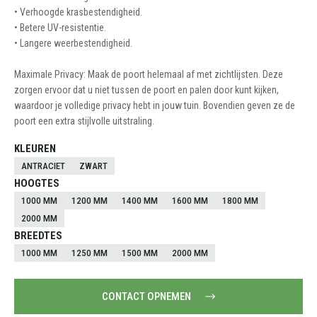
• Verhoogde krasbestendigheid.
• Betere UV-resistentie.
• Langere weerbestendigheid.
Maximale Privacy: Maak de poort helemaal af met zichtlijsten. Deze
zorgen ervoor dat u niet tussen de poort en palen door kunt kijken,
waardoor je volledige privacy hebt in jouw tuin. Bovendien geven ze de
poort een extra stijlvolle uitstraling.
KLEUREN
ANTRACIET
ZWART
HOOGTES
1000 MM
1200 MM
1400 MM
1600 MM
1800 MM
2000 MM
BREEDTES
1000 MM
1250 MM
1500 MM
2000 MM
CONTACT OPNEMEN