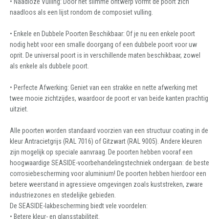
• Naadloze Vulling: Door het slimme ontwerp vormt de poort zich
naadloos als een lijst rondom de composiet vulling.
• Enkele en Dubbele Poorten Beschikbaar: Of je nu een enkele poort
nodig hebt voor een smalle doorgang of een dubbele poort voor uw
oprit. De universal poort is in verschillende maten beschikbaar, zowel
als enkele als dubbele poort.
• Perfecte Afwerking: Geniet van een strakke en nette afwerking met
twee mooie zichtzijdes, waardoor de poort er van beide kanten prachtig
uitziet.
Alle poorten worden standaard voorzien van een structuur coating in de
kleur Antracietgrijs (RAL 7016) of Gitzwart (RAL 9005). Andere kleuren
zijn mogelijk op speciale aanvraag. De poorten hebben vooraf een
hoogwaardige SEASIDE-voorbehandelingstechniek ondergaan: de beste
corrosiebescherming voor aluminium! De poorten hebben hierdoor een
betere weerstand in agressieve omgevingen zoals kuststreken, zware
industriezones en stedelijke gebieden.
De SEASIDE-lakbescherming biedt vele voordelen:
• Betere kleur- en glansstabiliteit.