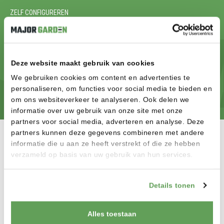
ZELF CONFIGUREREN
KLAAR OM JE DROOMTUIN TE
REALISEREN? START MET
CONFIGUREREN
Deze website maakt gebruik van cookies
We gebruiken cookies om content en advertenties te
CONFIGUREREN
personaliseren, om functies voor social media te bieden en
om ons websiteverkeer te analyseren. Ook delen we
informatie over uw gebruik van onze site met onze
partners voor social media, adverteren en analyse. Deze
partners kunnen deze gegevens combineren met andere
informatie die u aan ze heeft verstrekt of die ze hebben
verzameld op basis van uw gebruik van hun services.
MAJOR GARDEN B.V.
Details tonen
Welkom op de site van Major Garden in Wanroij! Onze showroom
van 500m² biedt u de mogelijkheid om onze hoogwaardige
poorten, schuttingen, vlonders en tuinverlichting in het echt te
Alles toestaan
zien en te voelen.