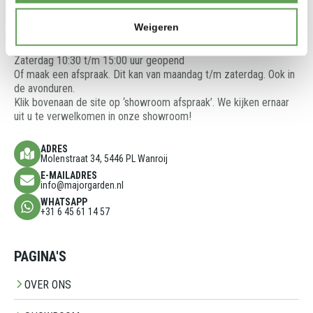
We denken graag met u mee en adviseren u over de beste
oplossingen voor uw tuinproject.
Weigeren
Showroom is open op:
Vrijdag 13:00 t/m 17:00 uur geopend
Zaterdag 10:30 t/m 15:00 uur geopend
Of maak een afspraak. Dit kan van maandag t/m zaterdag. Ook in
de avonduren.
Klik bovenaan de site op ‘showroom afspraak’. We kijken ernaar
uit u te verwelkomen in onze showroom!
ADRES
Molenstraat 34, 5446 PL Wanroij
E-MAILADRES
info@majorgarden.nl
WHATSAPP
+31 6 45 61 14 57
PAGINA'S
OVER ONS