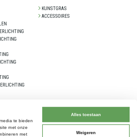
KUNSTGRAS
ACCESSOIRES
LEN
ERLICHTING
ICHTING
TING
ICHTING
TING
ERLICHTING
Alles toestaan
 media te bieden
site met onze
Weigeren
ombineren met