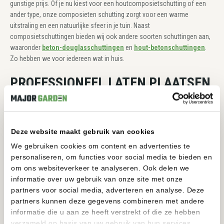
gunstige prijs. Of je nu kiest voor een houtcomposietschutting of een
ander type, onze composieten schutting zorgt voor een warme
uitstraling en een natuurlijke sfeer in je tuin. Naast
composietschuttingen bieden wij ook andere soorten schuttingen aan,
waaronder
beton-douglasschuttingen
en
hout-betonschuttingen
.
Zo hebben we voor iedereen wat in huis.
PROFESSIONEEL LATEN PLAATSEN
DOOR ONS
Wij begrijpen dat een goede installatie van uw
tuinomheining
net zo
belangrijk is als het product zelf. Daarom bieden wij de mogelijkheid om
Deze website maakt gebruik van cookies
jouw composietschutting te laten plaatsen door onze ervaren
We gebruiken cookies om content en advertenties te
monteurs. Dit zorgt niet alleen voor een stevige en veilige montage,
personaliseren, om functies voor social media te bieden en
maar ook voor een prachtig eindresultaat waar je jarenlang plezier van
om ons websiteverkeer te analyseren. Ook delen we
hebt. Of je nu kiest voor een goedkope composietschutting of een luxe
informatie over uw gebruik van onze site met onze
variant, wij zorgen ervoor dat jouw schutting perfect wordt geplaatst.
partners voor social media, adverteren en analyse. Deze
Met onze houtcomposietschutting profiteer je van de esthetiek van
partners kunnen deze gegevens combineren met andere
hout, gecombineerd met de duurzaamheid van composiet.
informatie die u aan ze heeft verstrekt of die ze hebben
STEL ONLINE JOUW SCHUTTING SAMEN
verzameld op basis van uw gebruik van hun services.