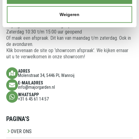
zien en te voelen.
We denken graag met u mee en adviseren u over de beste
oplossingen voor uw tuinproject.
Weigeren
Showroom is open op:
Vrijdag 13:00 t/m 17:00 uur geopend
Zaterdag 10:30 t/m 15:00 uur geopend
Of maak een afspraak. Dit kan van maandag t/m zaterdag. Ook in
de avonduren.
Klik bovenaan de site op ‘showroom afspraak’. We kijken ernaar
uit u te verwelkomen in onze showroom!
ADRES
Molenstraat 34, 5446 PL Wanroij
E-MAILADRES
info@majorgarden.nl
WHATSAPP
+31 6 45 61 14 57
PAGINA'S
OVER ONS