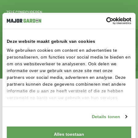
ZELF CONFIGUREREN
KLAAR OM JE DROOMTUIN TE
REALISEREN? START MET
CONFIGUREREN
Deze website maakt gebruik van cookies
We gebruiken cookies om content en advertenties te
CONFIGUREREN
personaliseren, om functies voor social media te bieden en
om ons websiteverkeer te analyseren. Ook delen we
informatie over uw gebruik van onze site met onze
partners voor social media, adverteren en analyse. Deze
partners kunnen deze gegevens combineren met andere
informatie die u aan ze heeft verstrekt of die ze hebben
verzameld op basis van uw gebruik van hun services.
MAJOR GARDEN B.V.
Details tonen
Welkom op de site van Major Garden in Wanroij! Onze showroom
van 500m² biedt u de mogelijkheid om onze hoogwaardige
poorten, schuttingen, vlonders en tuinverlichting in het echt te
Alles toestaan