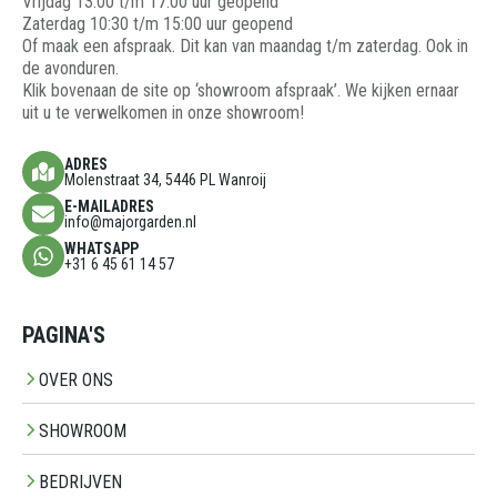
Vrijdag 13:00 t/m 17:00 uur geopend
Zaterdag 10:30 t/m 15:00 uur geopend
Of maak een afspraak. Dit kan van maandag t/m zaterdag. Ook in
de avonduren.
Klik bovenaan de site op ‘showroom afspraak’. We kijken ernaar
uit u te verwelkomen in onze showroom!
ADRES
Molenstraat 34, 5446 PL Wanroij
E-MAILADRES
info@majorgarden.nl
WHATSAPP
+31 6 45 61 14 57
PAGINA'S
OVER ONS
SHOWROOM
BEDRIJVEN