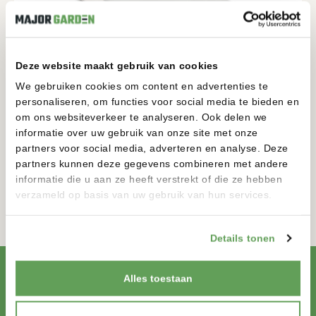
Deze website maakt gebruik van cookies
We gebruiken cookies om content en advertenties te
personaliseren, om functies voor social media te bieden en
GEOTEXTIEL
om ons websiteverkeer te analyseren. Ook delen we
ACCESSOIRES
informatie over uw gebruik van onze site met onze
1-1MM
2100-4000MM
partners voor social media, adverteren en analyse. Deze
partners kunnen deze gegevens combineren met andere
informatie die u aan ze heeft verstrekt of die ze hebben
BEKIJKEN
verzameld op basis van uw gebruik van hun services.
Details tonen
Alles toestaan
ZELF CONFIGUREREN
KLAAR OM JE DROOMTUIN TE