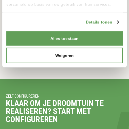
verzameld op basis van uw gebruik van hun services.
TORRE SOLAR
Details tonen
12 VOLT
900-900MM
175-175MM
Alles toestaan
BEKIJKEN
Weigeren
ZELF CONFIGUREREN
KLAAR OM JE DROOMTUIN TE
REALISEREN? START MET
CONFIGUREREN