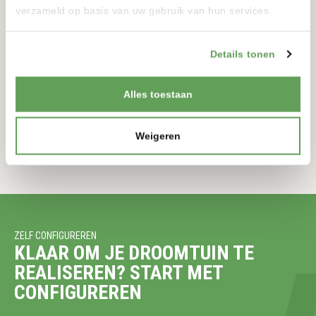
verzameld op basis van uw gebruik van hun services.
TORRE SOLAR
Details tonen
12 VOLT
900-900MM
175-175MM
Alles toestaan
BEKIJKEN
Weigeren
ZELF CONFIGUREREN
KLAAR OM JE DROOMTUIN TE
REALISEREN? START MET
CONFIGUREREN