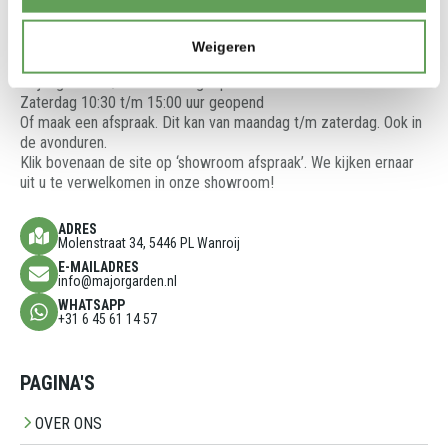
zien en te voelen.
We denken graag met u mee en adviseren u over de beste
oplossingen voor uw tuinproject.
Weigeren
Showroom is open op:
Vrijdag 13:00 t/m 17:00 uur geopend
Zaterdag 10:30 t/m 15:00 uur geopend
Of maak een afspraak. Dit kan van maandag t/m zaterdag. Ook in
de avonduren.
Klik bovenaan de site op ‘showroom afspraak’. We kijken ernaar
uit u te verwelkomen in onze showroom!
ADRES
Molenstraat 34, 5446 PL Wanroij
E-MAILADRES
info@majorgarden.nl
WHATSAPP
+31 6 45 61 14 57
PAGINA'S
OVER ONS