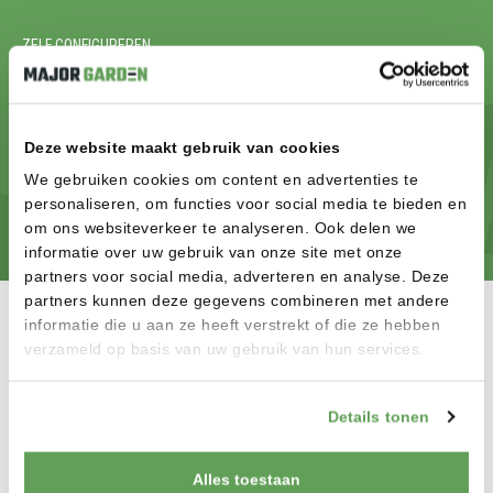
ZELF CONFIGUREREN
KLAAR OM JE DROOMTUIN TE
REALISEREN? START MET
CONFIGUREREN
Deze website maakt gebruik van cookies
We gebruiken cookies om content en advertenties te
CONFIGUREREN
personaliseren, om functies voor social media te bieden en
om ons websiteverkeer te analyseren. Ook delen we
informatie over uw gebruik van onze site met onze
partners voor social media, adverteren en analyse. Deze
partners kunnen deze gegevens combineren met andere
informatie die u aan ze heeft verstrekt of die ze hebben
verzameld op basis van uw gebruik van hun services.
MAJOR GARDEN B.V.
Details tonen
Welkom op de site van Major Garden in Wanroij! Onze showroom
van 500m² biedt u de mogelijkheid om onze hoogwaardige
poorten, schuttingen, vlonders en tuinverlichting in het echt te
Alles toestaan