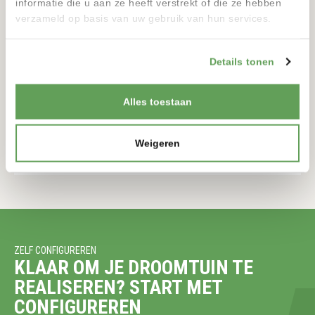
informatie die u aan ze heeft verstrekt of die ze hebben
verzameld op basis van uw gebruik van hun services.
Details tonen
TORRE SOLAR
12 VOLT
Alles toestaan
900-900MM
175-175MM
Weigeren
BEKIJKEN
ZELF CONFIGUREREN
KLAAR OM JE DROOMTUIN TE
REALISEREN? START MET
CONFIGUREREN