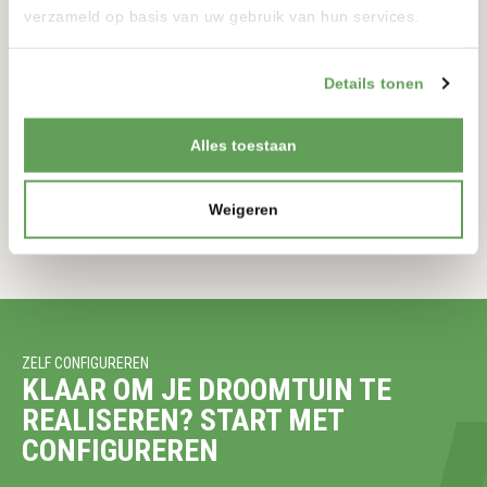
verzameld op basis van uw gebruik van hun services.
TORRE SOLAR
Details tonen
12 VOLT
900-900MM
175-175MM
Alles toestaan
BEKIJKEN
Weigeren
ZELF CONFIGUREREN
KLAAR OM JE DROOMTUIN TE
REALISEREN? START MET
CONFIGUREREN