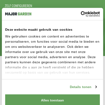
ZELF CONFIGUREREN
KLAAR OM JE DROOMTUIN TE
REALISEREN? START MET
CONFIGUREREN
Deze website maakt gebruik van cookies
We gebruiken cookies om content en advertenties te
CONFIGUREREN
personaliseren, om functies voor social media te bieden en
om ons websiteverkeer te analyseren. Ook delen we
informatie over uw gebruik van onze site met onze
partners voor social media, adverteren en analyse. Deze
partners kunnen deze gegevens combineren met andere
informatie die u aan ze heeft verstrekt of die ze hebben
verzameld op basis van uw gebruik van hun services.
MAJOR GARDEN B.V.
Details tonen
Welkom op de site van Major Garden in Wanroij! Onze showroom
van 500m² biedt u de mogelijkheid om onze hoogwaardige
poorten, schuttingen, vlonders en tuinverlichting in het echt te
Alles toestaan
zien en te voelen.