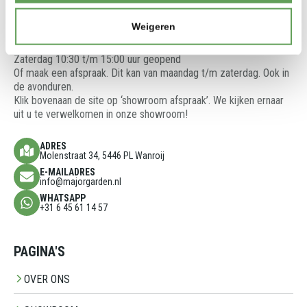
We denken graag met u mee en adviseren u over de beste
oplossingen voor uw tuinproject.
Weigeren
Showroom is open op:
Vrijdag 13:00 t/m 17:00 uur geopend
Zaterdag 10:30 t/m 15:00 uur geopend
Of maak een afspraak. Dit kan van maandag t/m zaterdag. Ook in
de avonduren.
Klik bovenaan de site op ‘showroom afspraak’. We kijken ernaar
uit u te verwelkomen in onze showroom!
ADRES
Molenstraat 34, 5446 PL Wanroij
E-MAILADRES
info@majorgarden.nl
WHATSAPP
+31 6 45 61 14 57
PAGINA'S
OVER ONS