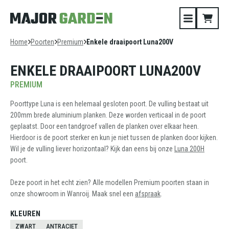
Home
Poorten
Premium
Enkele draaipoort Luna200V
ENKELE DRAAIPOORT LUNA200V
PREMIUM
Poorttype Luna is een helemaal gesloten poort. De vulling bestaat uit
200mm brede aluminium planken. Deze worden verticaal in de poort
geplaatst. Door een tandgroef vallen de planken over elkaar heen.
Hierdoor is de poort sterker en kun je niet tussen de planken door kijken.
Wil je de vulling liever horizontaal? Kijk dan eens bij onze
Luna 200H
poort.
Deze poort in het echt zien? Alle modellen Premium poorten staan in
onze showroom in Wanroij. Maak snel een
afspraak
.
KLEUREN
ZWART
ANTRACIET