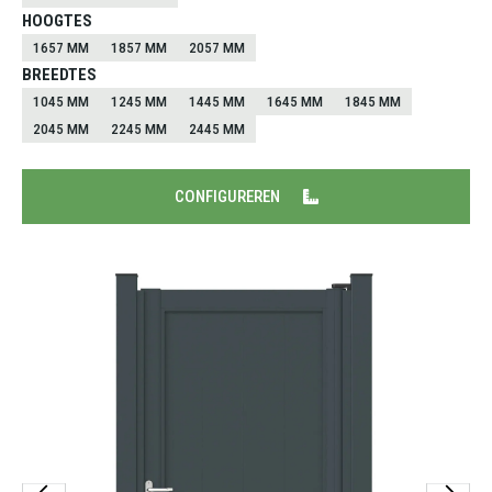
HOOGTES
1657 MM
1857 MM
2057 MM
BREEDTES
1045 MM
1245 MM
1445 MM
1645 MM
1845 MM
2045 MM
2245 MM
2445 MM
CONFIGUREREN