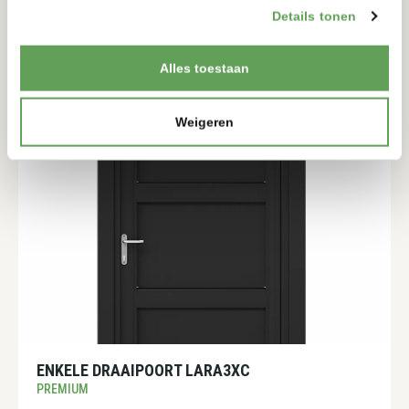
PREMIUM
Details tonen
1657-2057MM
1045-2445MM
Alles toestaan
BEKIJKEN
Weigeren
ENKELE DRAAIPOORT LARA3XC
PREMIUM