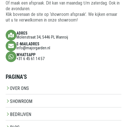
Of maak een afspraak. Dit kan van maandag t/m zaterdag. Ook in
de avonduren.
Klik bovenaan de site op ‘showroom afspraak’. We kijken ernaar
uit u te verwelkomen in onze showroom!
ADRES
Molenstraat 34, 5446 PL Wanroij
E-MAILADRES
info@majorgarden.nl
WHATSAPP
+31 6 45 61 14 57
PAGINA'S
OVER ONS
SHOWROOM
BEDRIJVEN