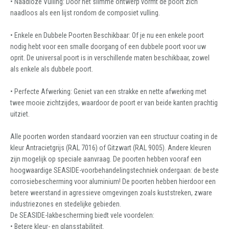
• Naadloze Vulling: Door het slimme ontwerp vormt de poort zich
naadloos als een lijst rondom de composiet vulling.
• Enkele en Dubbele Poorten Beschikbaar: Of je nu een enkele poort
nodig hebt voor een smalle doorgang of een dubbele poort voor uw
oprit. De universal poort is in verschillende maten beschikbaar, zowel
als enkele als dubbele poort.
• Perfecte Afwerking: Geniet van een strakke en nette afwerking met
twee mooie zichtzijdes, waardoor de poort er van beide kanten prachtig
uitziet.
Alle poorten worden standaard voorzien van een structuur coating in de
kleur Antracietgrijs (RAL 7016) of Gitzwart (RAL 9005). Andere kleuren
zijn mogelijk op speciale aanvraag. De poorten hebben vooraf een
hoogwaardige SEASIDE-voorbehandelingstechniek ondergaan: de beste
corrosiebescherming voor aluminium! De poorten hebben hierdoor een
betere weerstand in agressieve omgevingen zoals kuststreken, zware
industriezones en stedelijke gebieden.
De SEASIDE-lakbescherming biedt vele voordelen:
• Betere kleur- en glansstabiliteit.