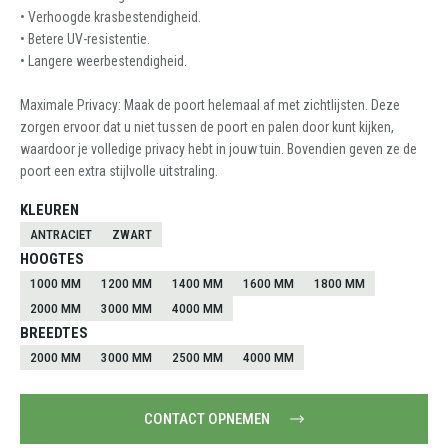
• Verhoogde krasbestendigheid.
• Betere UV-resistentie.
• Langere weerbestendigheid.
Maximale Privacy: Maak de poort helemaal af met zichtlijsten. Deze
zorgen ervoor dat u niet tussen de poort en palen door kunt kijken,
waardoor je volledige privacy hebt in jouw tuin. Bovendien geven ze de
poort een extra stijlvolle uitstraling.
KLEUREN
ANTRACIET
ZWART
HOOGTES
1000 MM
1200 MM
1400 MM
1600 MM
1800 MM
2000 MM
3000 MM
4000 MM
BREEDTES
2000 MM
3000 MM
2500 MM
4000 MM
CONTACT OPNEMEN