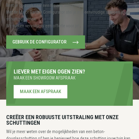
Bent je op zoek naar een nieuwe schutting?
Met de Major Garden Configurator stel je in 6 eenvoudige stappen jouw
schutting samen.
Wij maken vervolgens een offerte voor je!
GEBRUIK DE CONFIGURATOR
LIEVER MET EIGEN OGEN ZIEN?
MAAK EEN SHOWROOM AFSPRAAK
MAAK EEN AFSPRAAK
CREËER EEN ROBUUSTE UITSTRALING MET ONZE
SCHUTTINGEN
Wil je meer weten over de mogelijkheden van een beton-
douglasschutting of ben je benieuwd hoe deze schutting jouw tuin kan