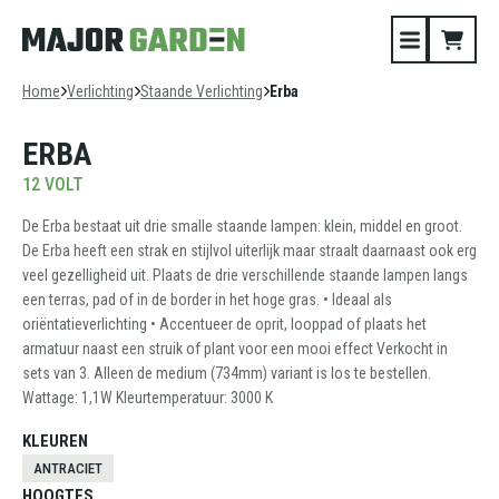
Home
Verlichting
Staande Verlichting
Erba
ERBA
12 VOLT
De Erba bestaat uit drie smalle staande lampen: klein, middel en groot.
De Erba heeft een strak en stijlvol uiterlijk maar straalt daarnaast ook erg
veel gezelligheid uit. Plaats de drie verschillende staande lampen langs
een terras, pad of in de border in het hoge gras. • Ideaal als
oriëntatieverlichting • Accentueer de oprit, looppad of plaats het
armatuur naast een struik of plant voor een mooi effect Verkocht in
sets van 3. Alleen de medium (734mm) variant is los te bestellen.
Wattage: 1,1W Kleurtemperatuur: 3000 K
KLEUREN
ANTRACIET
HOOGTES