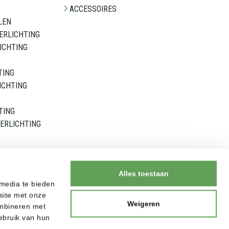
ACCESSOIRES
LEN
ERLICHTING
ICHTING
TING
ICHTING
TING
ERLICHTING
Alles toestaan
 media te bieden
site met onze
Weigeren
ombineren met
ebruik van hun