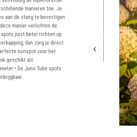
KUNSTGRAS
POORT
POORT
COMPOSIET
KUNSTGRAS
schillende manieren toe. Je
ECONOMIC
ECONOMIC
REGULIERE
es aan de stang te bevestigen
DOUGLAS
GRENEN
PLANK (138MM)
 deze manier verlichten de
HORIZONTAAL
VERTICAAL
ZONDER
spots juist beter richten op
HOUTSTRUCTUUR
ECONOMIC
ECONOMIC
verkapping, dan zorg je direct
TERRASPLANK
Perfecte tuinspot voor het
PREMIUM
Ook geschikt als
5 meter • De Juno Tube spots
rkrijgbaar