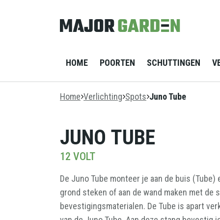
HOME
POORTEN
SCHUTTINGEN
V
Home
Verlichting
Spots
Juno Tube
ECONOMIC
HOUT STAAL
STAANDE
TERRASPLANK
KUNSTGRAS
CLADX STENEN
SCHUTTING
VERLICHTING
PREMIUM
GEVELBEKLEDING
UNIVERSAL
ACCESSOIRES
JUNO TUBE
HOUT BETON
SFEERVERLICHTING
TERRASPLANK
SCHUTTING
VINTAGE
PREMIUM
12 VOLT
UPLIGHTS
COMPOSIET
SCHUTTING
De Juno Tube monteer je aan de buis (Tube) e
VLONDER
VERLICHTING
grond steken of aan de wand maken met de 
ALUMINIUM
bevestigingsmaterialen. De Tube is apart ver
SCHUTTING
WANDVERLICHTING
van de Juno Tube. Aan deze stang bevestig j