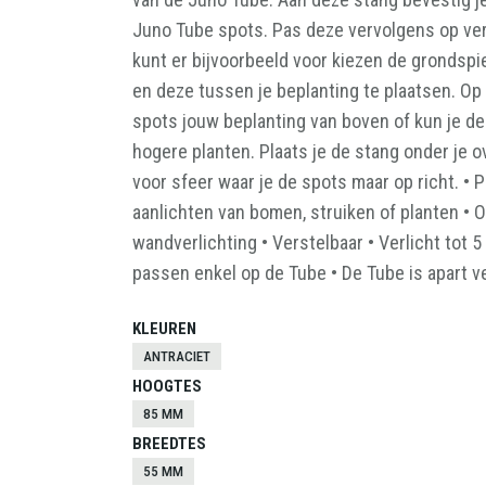
VOLLEDIG HOUTEN
Juno Tube spots. Pas deze vervolgens op ver
SPOTS
SCHUTTING
kunt er bijvoorbeeld voor kiezen de grondspi
TOEBEHOREN
en deze tussen je beplanting te plaatsen. Op
VERLICHTING
spots jouw beplanting van boven of kun je de 
hogere planten. Plaats je de stang onder je o
voor sfeer waar je de spots maar op richt. • 
aanlichten van bomen, struiken of planten • 
wandverlichting • Verstelbaar • Verlicht tot 
passen enkel op de Tube • De Tube is apart ve
KLEUREN
ANTRACIET
HOOGTES
85 MM
BREEDTES
55 MM