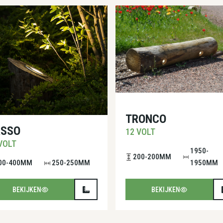
TRONCO
ASSO
12 VOLT
VOLT
1950-
200-200MM
00-400MM
250-250MM
1950MM
BEKIJKEN
BEKIJKEN