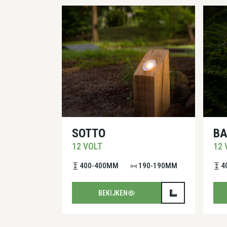
SOTTO
B
12 VOLT
12 
400-400MM
190-190MM
4
BEKIJKEN