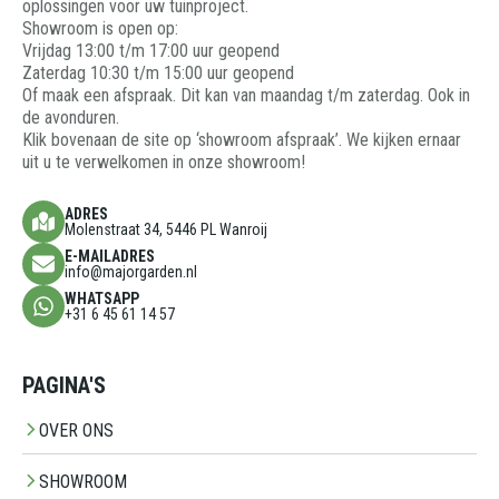
oplossingen voor uw tuinproject.
Showroom is open op:
Vrijdag 13:00 t/m 17:00 uur geopend
Zaterdag 10:30 t/m 15:00 uur geopend
Of maak een afspraak. Dit kan van maandag t/m zaterdag. Ook in
de avonduren.
Klik bovenaan de site op ‘showroom afspraak’. We kijken ernaar
uit u te verwelkomen in onze showroom!
ADRES
Molenstraat 34, 5446 PL Wanroij
E-MAILADRES
info@majorgarden.nl
WHATSAPP
+31 6 45 61 14 57
PAGINA'S
OVER ONS
SHOWROOM