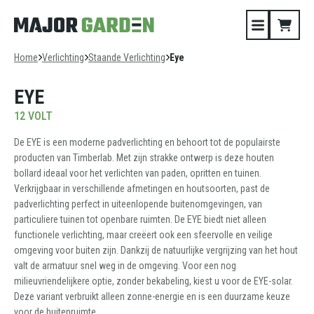
Home
Verlichting
Staande Verlichting
Eye
EYE
12 VOLT
De EYE is een moderne padverlichting en behoort tot de populairste
producten van Timberlab. Met zijn strakke ontwerp is deze houten
bollard ideaal voor het verlichten van paden, opritten en tuinen.
Verkrijgbaar in verschillende afmetingen en houtsoorten, past de
padverlichting perfect in uiteenlopende buitenomgevingen, van
particuliere tuinen tot openbare ruimten. De EYE biedt niet alleen
functionele verlichting, maar creëert ook een sfeervolle en veilige
omgeving voor buiten zijn. Dankzij de natuurlijke vergrijzing van het hout
valt de armatuur snel weg in de omgeving. Voor een nog
milieuvriendelijkere optie, zonder bekabeling, kiest u voor de EYE-solar.
Deze variant verbruikt alleen zonne-energie en is een duurzame keuze
voor de buitenruimte.