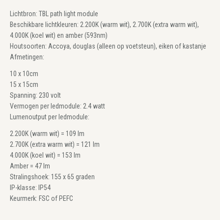
Lichtbron: TBL path light module
Beschikbare lichtkleuren: 2.200K (warm wit), 2.700K (extra warm wit),
4.000K (koel wit) en amber (593nm)
Houtsoorten: Accoya, douglas (alleen op voetsteun), eiken of kastanje
Afmetingen:
10 x 10cm
15 x 15cm
Spanning: 230 volt
Vermogen per ledmodule: 2.4 watt
Lumenoutput per ledmodule:
2.200K (warm wit) = 109 lm
2.700K (extra warm wit) = 121 lm
4.000K (koel wit) = 153 lm
Amber = 47 lm
Stralingshoek: 155 x 65 graden
IP-klasse: IP54
Keurmerk: FSC of PEFC