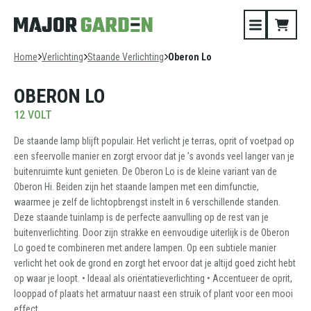
Home
Verlichting
Staande Verlichting
Oberon Lo
OBERON LO
12 VOLT
De staande lamp blijft populair. Het verlicht je terras, oprit of voetpad op
een sfeervolle manier en zorgt ervoor dat je ’s avonds veel langer van je
buitenruimte kunt genieten. De Oberon Lo is de kleine variant van de
Oberon Hi. Beiden zijn het staande lampen met een dimfunctie,
waarmee je zelf de lichtopbrengst instelt in 6 verschillende standen.
Deze staande tuinlamp is de perfecte aanvulling op de rest van je
buitenverlichting. Door zijn strakke en eenvoudige uiterlijk is de Oberon
Lo goed te combineren met andere lampen. Op een subtiele manier
verlicht het ook de grond en zorgt het ervoor dat je altijd goed zicht hebt
op waar je loopt. • Ideaal als oriëntatieverlichting • Accentueer de oprit,
looppad of plaats het armatuur naast een struik of plant voor een mooi
effect