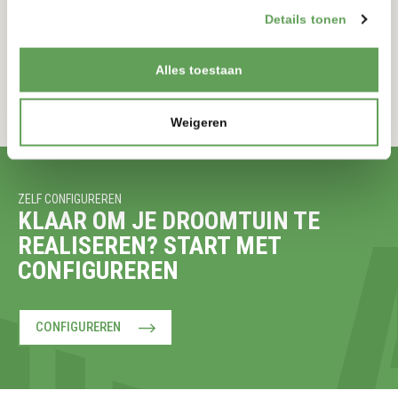
900-900MM
175-175MM
Details tonen
BEKIJKEN
Alles toestaan
Weigeren
ZELF CONFIGUREREN
KLAAR OM JE DROOMTUIN TE
REALISEREN? START MET
CONFIGUREREN
CONFIGUREREN