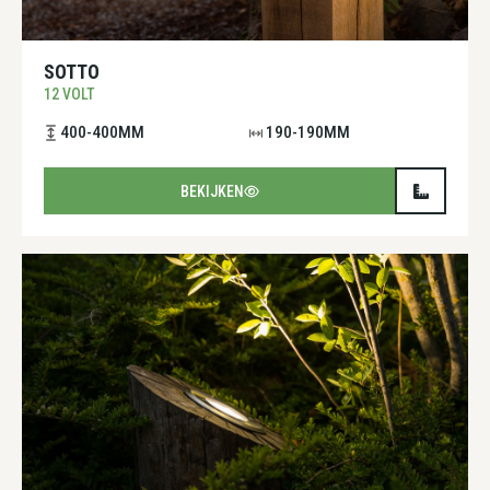
SOTTO
12 VOLT
400-400MM
190-190MM
BEKIJKEN