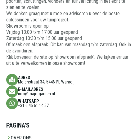
poorten, schuttingen, vlonders en tuinverlichting in het echt te
zien en te voelen.
We denken graag met u mee en adviseren u over de beste
oplossingen voor uw tuinproject.
Showroom is open op:
Vrijdag 13:00 t/m 17:00 uur geopend
Zaterdag 10:30 t/m 15:00 uur geopend
Of maak een afspraak. Dit kan van maandag t/m zaterdag. Ook in
de avonduren.
Klik bovenaan de site op ‘showroom afspraak’. We kijken ernaar
uit u te verwelkomen in onze showroom!
ADRES
Molenstraat 34, 5446 PL Wanroij
E-MAILADRES
info@majorgarden.nl
WHATSAPP
+31 6 45 61 14 57
PAGINA'S
OVER ONS