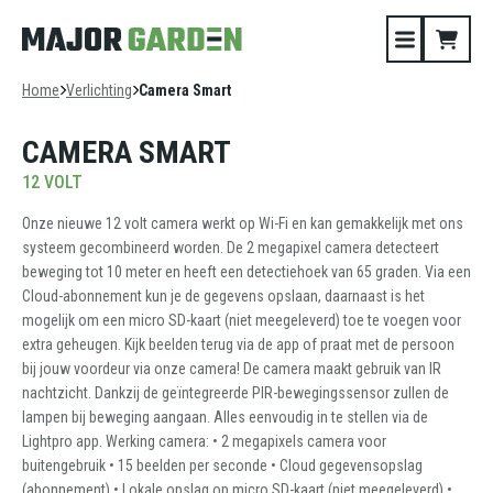
Home
Verlichting
Camera Smart
CAMERA SMART
12 VOLT
Onze nieuwe 12 volt camera werkt op Wi-Fi en kan gemakkelijk met ons
systeem gecombineerd worden. De 2 megapixel camera detecteert
beweging tot 10 meter en heeft een detectiehoek van 65 graden. Via een
Cloud-abonnement kun je de gegevens opslaan, daarnaast is het
mogelijk om een micro SD-kaart (niet meegeleverd) toe te voegen voor
extra geheugen. Kijk beelden terug via de app of praat met de persoon
bij jouw voordeur via onze camera! De camera maakt gebruik van IR
nachtzicht. Dankzij de geïntegreerde PIR-bewegingssensor zullen de
lampen bij beweging aangaan. Alles eenvoudig in te stellen via de
Lightpro app. Werking camera: • 2 megapixels camera voor
buitengebruik • 15 beelden per seconde • Cloud gegevensopslag
(abonnement) • Lokale opslag op micro SD-kaart (niet meegeleverd) •