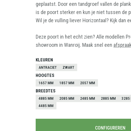
geplaatst. Door een tandgroef vallen de plan
VOLLEDIG HOUTEN
SPOTS
SCHUTTING
is de poort sterker en kun je niet tussen de p
Wil je de vulling liever Horizontaal? Kijk dan 
TOEBEHOREN
VERLICHTING
Deze poort in het echt zien? Alle modellen P
showroom in Wanroij. Maak snel een
afspraa
KLEUREN
ANTRACIET
ZWART
HOOGTES
1657 MM
1857 MM
2057 MM
BREEDTES
4885 MM
2085 MM
2485 MM
2885 MM
3285
4485 MM
CONFIGUREREN