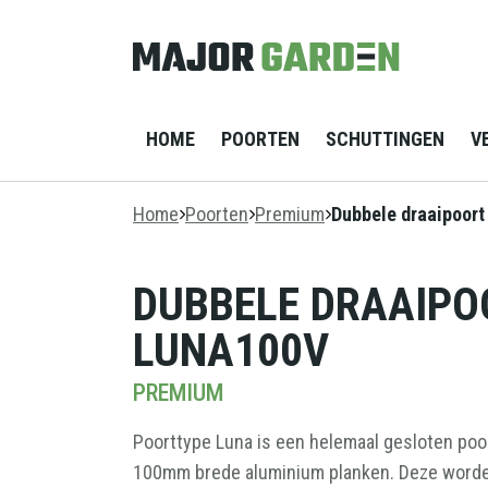
HOME
POORTEN
SCHUTTINGEN
V
Home
Poorten
Premium
Dubbele draaipoor
ECONOMIC
HOUT STAAL
STAANDE
TERRASPLANK
KUNSTGRAS
CLADX STENEN
SCHUTTING
VERLICHTING
PREMIUM
GEVELBEKLEDING
UNIVERSAL
ACCESSOIRES
DUBBELE DRAAIPO
HOUT BETON
SFEERVERLICHTING
TERRASPLANK
SCHUTTING
VINTAGE
LUNA100V
PREMIUM
UPLIGHTS
COMPOSIET
PREMIUM
SCHUTTING
VLONDER
VERLICHTING
Poorttype Luna is een helemaal gesloten poort
ALUMINIUM
SCHUTTING
WANDVERLICHTING
100mm brede aluminium planken. Deze worden