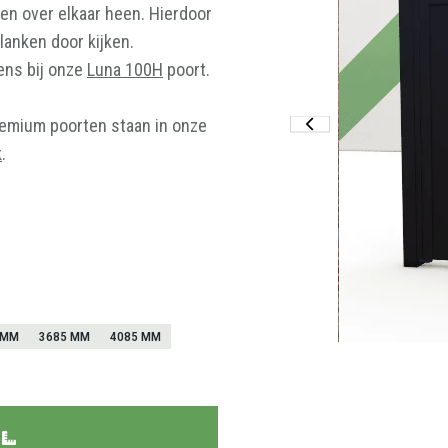
KUNSTGRAS
ken over elkaar heen. Hierdoor
POORT
POORT
COMPOSIET
KUNSTGRAS
lanken door kijken.
ECONOMIC
ECONOMIC
REGULIERE
DOUGLAS
GRENEN
eens bij onze
Luna 100H
poort.
PLANK (138MM)
HORIZONTAAL
VERTICAAL
ZONDER
HOUTSTRUCTUUR
ECONOMIC
ECONOMIC
remium poorten staan in onze
TERRASPLANK
k
.
PREMIUM
 MM
3685 MM
4085 MM