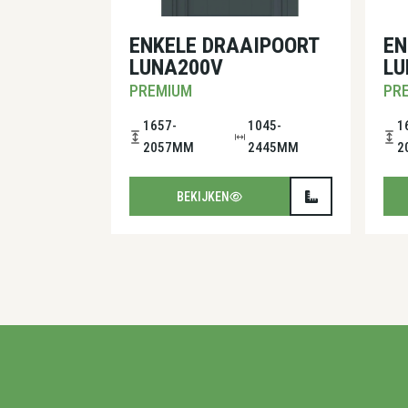
ENKELE DRAAIPOORT
EN
LUNA200V
LU
PREMIUM
PR
1657-
1045-
1
2057MM
2445MM
2
BEKIJKEN