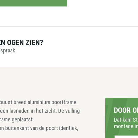
EN OGEN ZIEN?
spraak
buust breed aluminium poortframe.
DOOR O
een lasnaden in het zicht. De vulling
frame geplaatst.
Dat kan! S
montage in
n buitenkant van de poort identiek,