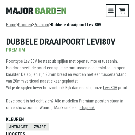
Home
Poorten
Premium
Dubbele draaipoort Levi80V
DUBBELE DRAAIPOORT LEVI80V
PREMIUM
Poorttype Levi80V bestaat uit spijlen met open ruimte er tussenin.
Hierdoor heeft de poort een speelse mix tussen een gesloten en open
karakter. De spijlen zijn 80mm breed en worden met een tussenafstand
van 20mm verticaal naast elkaar geplaatst.
Wil je de spijlen liever horizontaal? Kijk dan eens bij onze
Levi 80H
poort.
Deze poort in het echt zien? Alle modellen Premium poorten staan in
onze showroom in Wanroij. Maak snel een
afspraak
.
KLEUREN
ANTRACIET
ZWART
HOOGTES