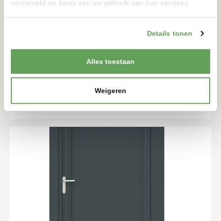
verzameld op basis van uw gebruik van hun services.
Details tonen
ENKELE DRAAIPOORT LUNA100V
PREMIUM
Alles toestaan
1657-2057MM
1045-2445MM
Weigeren
BEKIJKEN