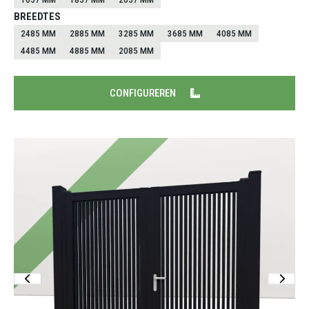
BREEDTES
2485 MM
2885 MM
3285 MM
3685 MM
4085 MM
4485 MM
4885 MM
2085 MM
CONFIGUREREN