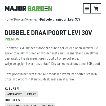
Home
Poorten
Premium
Dubbele draaipoort Levi 30V
DUBBELE DRAAIPOORT LEVI 30V
PREMIUM
Poorttype Levi 30V heeft door zijn dunne spijlen een open karakter. De
spijlen zijn 30mm breed en worden met een tussenafstand van 20mm
geplaatst. Dit is de meest open poort uit onze collectie.
Wil je de spijlen liever horizontaal? Kijk dan eens bij onze
Levi 30H
poort.
Deze poort in het echt zien? Alle modellen Premium poorten staan in
onze showroom in Wanroij. Maak snel een
afspraak
.
KLEUREN
ANTRACIET
ZWART
HOOGTES
1657 MM
1857 MM
2057 MM