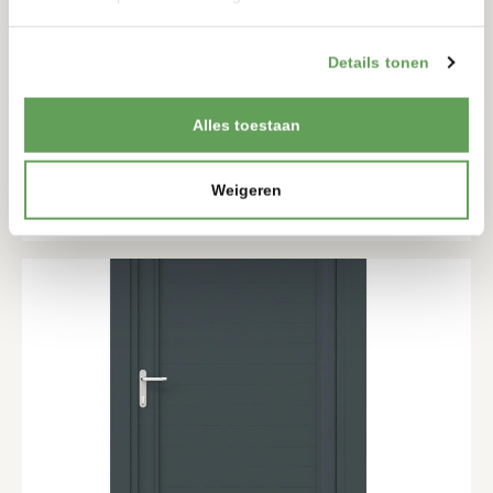
Details tonen
ENKELE DRAAIPOORT LUNA100V
PREMIUM
Alles toestaan
1657-2057MM
1045-2445MM
Weigeren
BEKIJKEN