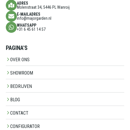
ADRES
Molenstraat 34, 5446 PL Wanroij
E-MAILADRES
info@majorgarden.nl
WHATSAPP
+31 6 45 61 14 57
PAGINA'S
OVER ONS
SHOWROOM
BEDRIJVEN
BLOG
CONTACT
CONFIGURATOR