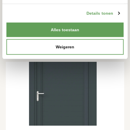
ENKELE DRAAIPOORT LUNA100V
Details tonen
PREMIUM
1657-2057MM
1045-2445MM
Alles toestaan
BEKIJKEN
Weigeren