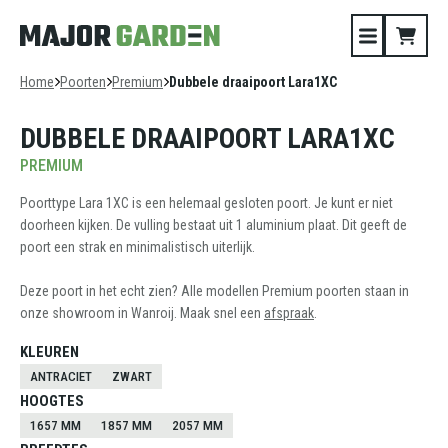
Home
Poorten
Premium
Dubbele draaipoort Lara1XC
DUBBELE DRAAIPOORT LARA1XC
PREMIUM
Poorttype Lara 1XC is een helemaal gesloten poort. Je kunt er niet
doorheen kijken. De vulling bestaat uit 1 aluminium plaat. Dit geeft de
poort een strak en minimalistisch uiterlijk.
Deze poort in het echt zien? Alle modellen Premium poorten staan in
onze showroom in Wanroij. Maak snel een
afspraak
.
KLEUREN
ANTRACIET
ZWART
HOOGTES
1657 MM
1857 MM
2057 MM