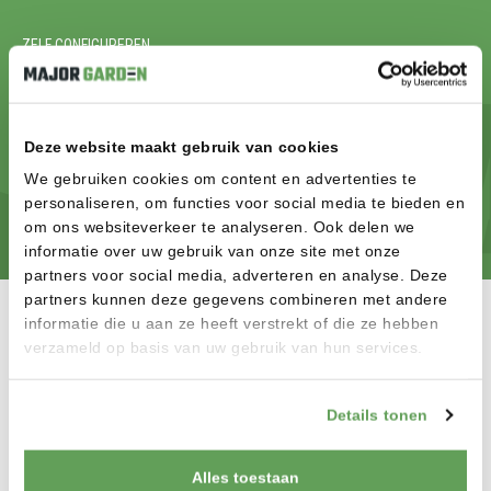
ZELF CONFIGUREREN
KLAAR OM JE DROOMTUIN TE
REALISEREN? START MET
CONFIGUREREN
Deze website maakt gebruik van cookies
We gebruiken cookies om content en advertenties te
CONFIGUREREN
personaliseren, om functies voor social media te bieden en
om ons websiteverkeer te analyseren. Ook delen we
informatie over uw gebruik van onze site met onze
partners voor social media, adverteren en analyse. Deze
partners kunnen deze gegevens combineren met andere
informatie die u aan ze heeft verstrekt of die ze hebben
verzameld op basis van uw gebruik van hun services.
MAJOR GARDEN B.V.
Details tonen
Welkom op de site van Major Garden in Wanroij! Onze showroom
van 500m² biedt u de mogelijkheid om onze hoogwaardige
poorten, schuttingen, vlonders en tuinverlichting in het echt te
Alles toestaan