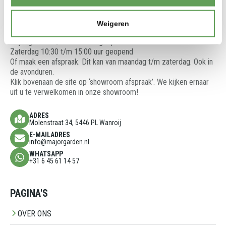
zien en te voelen.
We denken graag met u mee en adviseren u over de beste
oplossingen voor uw tuinproject.
Weigeren
Showroom is open op:
Vrijdag 13:00 t/m 17:00 uur geopend
Zaterdag 10:30 t/m 15:00 uur geopend
Of maak een afspraak. Dit kan van maandag t/m zaterdag. Ook in
de avonduren.
Klik bovenaan de site op ‘showroom afspraak’. We kijken ernaar
uit u te verwelkomen in onze showroom!
ADRES
Molenstraat 34, 5446 PL Wanroij
E-MAILADRES
info@majorgarden.nl
WHATSAPP
+31 6 45 61 14 57
PAGINA'S
OVER ONS