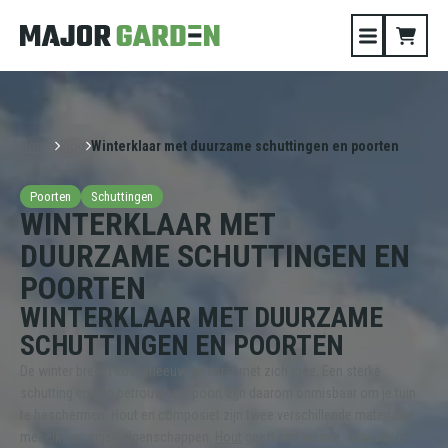
Home
Blog
Winterklaar met duurzame schuttingen en poorten
Poorten
Schuttingen
WINTERKLAAR MET
DUURZAME SCHUTTINGEN EN
POORTEN
WINTERKLAAR MET DUURZAME
SCHUTTINGEN EN POORTEN
De winter brengt kou, sneeuw en vorst met zich mee. Een sterke
schutting en een betrouwbare poort zijn daarom onmisbaar om je tuin
te beschermen. Hout en composiet zijn twee verschillende materialen
met elk hun eigen eigenschappen.
Hout
geeft een warme, natuurlijke