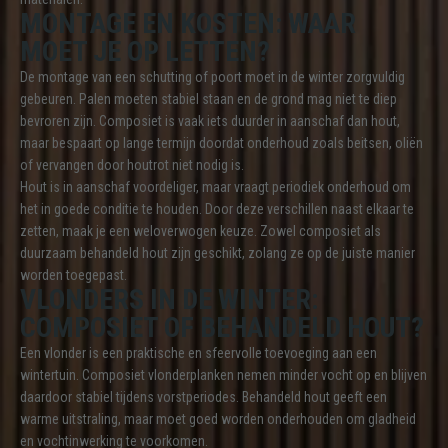
MONTAGE EN KOSTEN: WAAR
MOET JE OP LETTEN?
De montage van een schutting of poort moet in de winter zorgvuldig
gebeuren. Palen moeten stabiel staan en de grond mag niet te diep
bevroren zijn. Composiet is vaak iets duurder in aanschaf dan hout,
maar bespaart op lange termijn doordat onderhoud zoals beitsen, oliën
of vervangen door houtrot niet nodig is.
Hout is in aanschaf voordeliger, maar vraagt periodiek onderhoud om
het in goede conditie te houden. Door deze verschillen naast elkaar te
zetten, maak je een weloverwogen keuze. Zowel composiet als
duurzaam behandeld hout zijn geschikt, zolang ze op de juiste manier
worden toegepast.
VLONDERS IN DE WINTER:
COMPOSIET OF BEHANDELD HOUT?
Een vlonder is een praktische en sfeervolle toevoeging aan een
wintertuin. Composiet vlonderplanken nemen minder vocht op en blijven
daardoor stabiel tijdens vorstperiodes. Behandeld hout geeft een
warme uitstraling, maar moet goed worden onderhouden om gladheid
en vochtinwerking te voorkomen.