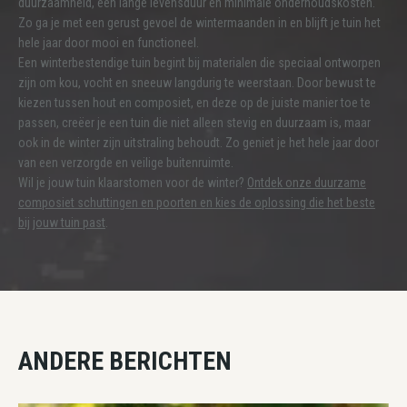
duurzaamheid, een lange levensduur en minimale onderhoudskosten.
Zo ga je met een gerust gevoel de wintermaanden in en blijft je tuin het
hele jaar door mooi en functioneel.
Een winterbestendige tuin begint bij materialen die speciaal ontworpen
zijn om kou, vocht en sneeuw langdurig te weerstaan. Door bewust te
kiezen tussen hout en composiet, en deze op de juiste manier toe te
passen, creëer je een tuin die niet alleen stevig en duurzaam is, maar
ook in de winter zijn uitstraling behoudt. Zo geniet je het hele jaar door
van een verzorgde en veilige buitenruimte.
Wil je jouw tuin klaarstomen voor de winter?
Ontdek onze duurzame
composiet schuttingen en poorten en kies de oplossing die het beste
bij jouw tuin past
.
ANDERE BERICHTEN