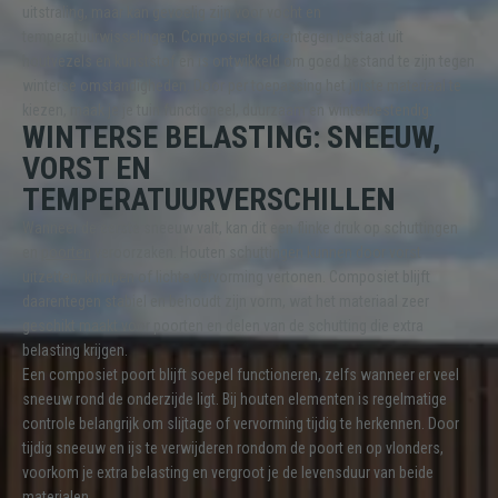
uitstraling, maar kan gevoelig zijn voor vocht en
temperatuurwisselingen. Composiet daarentegen bestaat uit
houtvezels en kunststof en is ontwikkeld om goed bestand te zijn tegen
winterse omstandigheden. Door per toepassing het juiste materiaal te
kiezen, maak je je tuin functioneel, duurzaam en winterbestendig.
WINTERSE BELASTING: SNEEUW,
VORST EN
TEMPERATUURVERSCHILLEN
Wanneer de eerste sneeuw valt, kan dit een flinke druk op schuttingen
en
poorten
veroorzaken. Houten schuttingen kunnen door vorst
uitzetten, krimpen of lichte vervorming vertonen. Composiet blijft
daarentegen stabiel en behoudt zijn vorm, wat het materiaal zeer
geschikt maakt voor poorten en delen van de schutting die extra
belasting krijgen.
Een composiet poort blijft soepel functioneren, zelfs wanneer er veel
sneeuw rond de onderzijde ligt. Bij houten elementen is regelmatige
controle belangrijk om slijtage of vervorming tijdig te herkennen. Door
tijdig sneeuw en ijs te verwijderen rondom de poort en op vlonders,
voorkom je extra belasting en vergroot je de levensduur van beide
materialen.