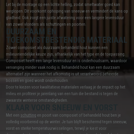
Let bij de montage op een lichte helling, zodat smeltwater goed kan
weglopen. Dit voorkomt ophoping van sneeuw en vermindert de kans op
gladheid. Ook zorgt een juiste afwatering voor een langere levensduur
van zowel vlonders als schuttingen en poorten.
DUURZAAM EN
TOEKOMSTBESTENDIG MATERIAAL
Zowel composiet als duurzaam behandeld hout kunnen een
milieuvriendelijke keuze zijn, afhankelijk van het type en de toepassing.
Composiet heeft een lange levensduur en is onderhoudsarm, waardoor
vervanging minder vaak nodig is. Behandeld hout kan een duurzaam
alternatief zijn wanneer het afkomstig is uit verantwoord beheerde
bossen en goed wordt onderhouden.
Door te kiezen voor kwalitatieve materialen verlaag je de impact op het
milieu en profiteer je jarenlang van een tuin die bestand is tegen de
zwaarste winterse omstandigheden.
KLAAR VOOR SNEEUW EN VORST
Met een
schutting
en poort van composiet of behandeld hout ben je
volledig voorbereid op de winter. Je tuin blijft beschermd tegen sneeuw,
vorst en sterke temperatuurwisselingen, terwijl je kiest voor