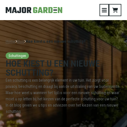
Home
Blog
Hoe kiest u een nieuwe schutting?
Schuttingen
HOE KIEST U EEN NIEUWE
SCHUTTING?
Een schutting is een belangrijk element in uw tuin. Het zorgt voor
privacy, beschutting en draagt bij aan de uitstraling van uw buitenruimte.
Maar hoe weet u wanneer het tijd is voor een nieuwe schutting en waar
moet u op letten bij het kiezen van de perfecte schutting voor uw tuin?
In dit blog geven we u tips en adviezen over het kiezen van een nieuwe
schutting.