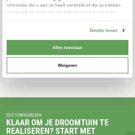
informatie die u aan ze heeft verstrekt of die ze hebben
verzameld op basis van uw gebruik van hun services.
Details tonen
TORRE SOLAR
12 VOLT
Alles toestaan
900-900MM
175-175MM
Weigeren
BEKIJKEN
ZELF CONFIGUREREN
KLAAR OM JE DROOMTUIN TE
REALISEREN? START MET